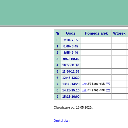
Nr
Godz
Poniedziałek
Wtorek
0
7:10- 7:55
1
8:00- 8:45
2
8:55- 9:40
3
9:50-10:35
4
10:55-11:40
5
11:50-12:35
6
12:45-13:30
7
13:35-14:20
1ke
-2/2
j.angielski
W5
8
14:25-15:10
1ke
-2/2
j.angielski
W5
9
15:15-16:00
Obowiązuje od: 18.05.2026r.
Drukuj plan