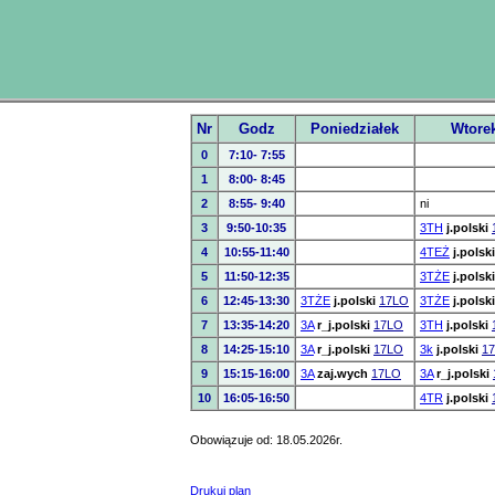
Nr
Godz
Poniedziałek
Wtore
0
7:10- 7:55
1
8:00- 8:45
2
8:55- 9:40
ni
3
9:50-10:35
3TH
j.polski
4
10:55-11:40
4TEŻ
j.polski
5
11:50-12:35
3TŻE
j.polski
6
12:45-13:30
3TŻE
j.polski
17LO
3TŻE
j.polski
7
13:35-14:20
3A
r_j.polski
17LO
3TH
j.polski
8
14:25-15:10
3A
r_j.polski
17LO
3k
j.polski
1
9
15:15-16:00
3A
zaj.wych
17LO
3A
r_j.polski
10
16:05-16:50
4TR
j.polski
Obowiązuje od: 18.05.2026r.
Drukuj plan