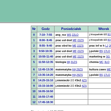
Nr
Godz
Poniedziałek
Wtorek
0
7:10- 7:55
ang_roz
WS
22LO
j.hiszpański-1/2
BO
1
8:00- 8:45
prac usł dod
ME
22ZS
j.hiszpański-1/2
BO
2
8:55- 9:40
prac obsł ko
ME
22ZS
prac inf w h
LJ
2
3
9:50-10:35
prac usł dod
ME
22ZS
j.polski
BS
17LO
4
10:55-11:40
prac usł dod
ME
22ZS
marketing w
SG
5
11:50-12:35
biologia
Wj
31ZS
chemia
MC
3LO
6
12:45-13:30
matematyka
HA
29ZS
kultura zawo
ME
7
13:35-14:20
matematyka
HA
29ZS
j.polski
BS
17LO
8
14:25-15:10
j.niemiecki
-2/2
#3n2
4ZS
9
15:15-16:00
j.niemiecki
-2/2
#3n2
4ZS
10
16:05-16:50
11
16:55-17:40
12
17:45-18:30