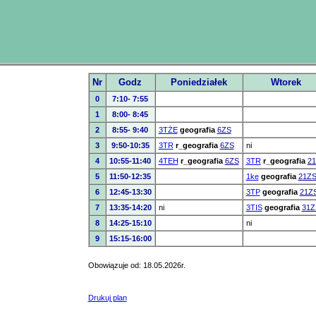
Nr
Godz
Poniedziałek
Wtorek
0
7:10- 7:55
1
8:00- 8:45
2
8:55- 9:40
3TŻE
geografia
6ZS
3
9:50-10:35
3TR
r_geografia
6ZS
ni
4
10:55-11:40
4TEH
r_geografia
6ZS
3TR
r_geografia
2
5
11:50-12:35
1ke
geografia
21Z
6
12:45-13:30
3TP
geografia
21Z
7
13:35-14:20
ni
3TIS
geografia
31Z
8
14:25-15:10
ni
9
15:15-16:00
Obowiązuje od: 18.05.2026r.
Drukuj plan