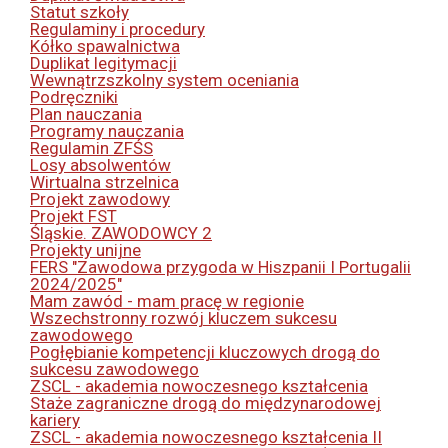
Statut szkoły
Regulaminy i procedury
Kółko spawalnictwa
Duplikat legitymacji
Wewnątrzszkolny system oceniania
Podręczniki
Plan nauczania
Programy nauczania
Regulamin ZFŚS
Losy absolwentów
Wirtualna strzelnica
Projekt zawodowy
Projekt FST
Śląskie. ZAWODOWCY 2
Projekty unijne
FERS "Zawodowa przygoda w Hiszpanii I Portugalii
2024/2025"
Mam zawód - mam pracę w regionie
Wszechstronny rozwój kluczem sukcesu
zawodowego
Pogłębianie kompetencji kluczowych drogą do
sukcesu zawodowego
ZSCL - akademia nowoczesnego kształcenia
Staże zagraniczne drogą do międzynarodowej
kariery
ZSCL - akademia nowoczesnego kształcenia II