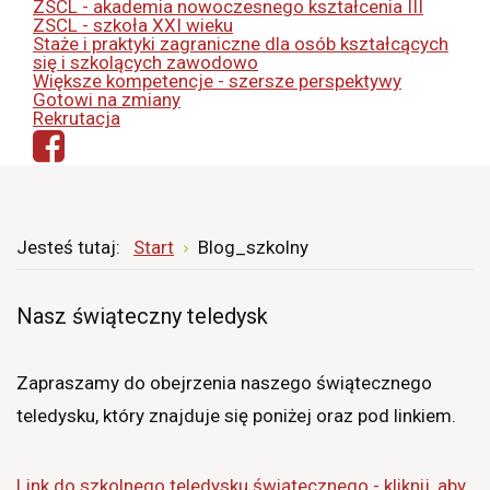
ZSCL - akademia nowoczesnego kształcenia III
ZSCL - szkoła XXI wieku
Staże i praktyki zagraniczne dla osób kształcących
się i szkolących zawodowo
Większe kompetencje - szersze perspektywy
Gotowi na zmiany
Rekrutacja
Jesteś tutaj:
Start
Blog_szkolny
Nasz świąteczny teledysk
Zapraszamy do obejrzenia naszego świątecznego
teledysku, który znajduje się poniżej oraz pod linkiem.
Link do szkolnego teledysku świątecznego - kliknij, aby