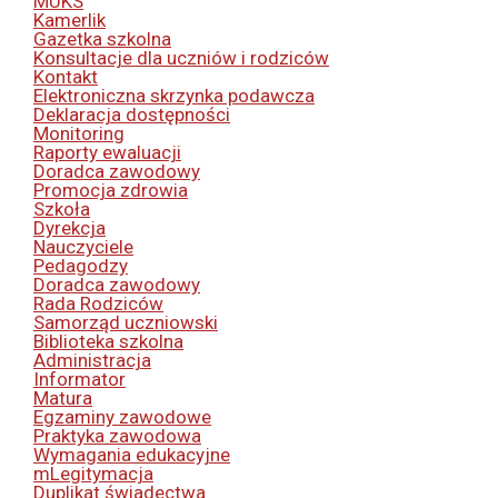
MUKS
Kamerlik
Gazetka szkolna
Konsultacje dla uczniów i rodziców
Kontakt
Elektroniczna skrzynka podawcza
Deklaracja dostępności
Monitoring
Raporty ewaluacji
Doradca zawodowy
Promocja zdrowia
Szkoła
Dyrekcja
Nauczyciele
Pedagodzy
Doradca zawodowy
Rada Rodziców
Samorząd uczniowski
Biblioteka szkolna
Administracja
Informator
Matura
Egzaminy zawodowe
Praktyka zawodowa
Wymagania edukacyjne
mLegitymacja
Duplikat świadectwa