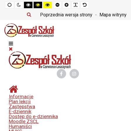
Tryb
Tryb
Tryb
Tryb
Tryb
Set
Set
Make
Set
domyślny
nocny
czarno-
czarno-
żółto-
smaller
larger
font
default
biały
żółty
czarny
font
font
more
font
Poprzednia wersja strony
Mapa witryny
o
o
o
readable
wysokim
wysokim
wysokim
kontraście
kontraście
kontraście
Informacje
Plan lekcji
Zastępstwa
E-dziennik
Dostęp do e-dziennika
Moodle ZSCL
Humaniści