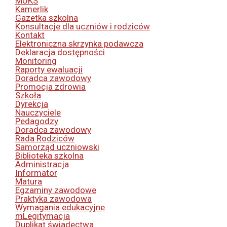
MUKS
Kamerlik
Gazetka szkolna
Konsultacje dla uczniów i rodziców
Kontakt
Elektroniczna skrzynka podawcza
Deklaracja dostępności
Monitoring
Raporty ewaluacji
Doradca zawodowy
Promocja zdrowia
Szkoła
Dyrekcja
Nauczyciele
Pedagodzy
Doradca zawodowy
Rada Rodziców
Samorząd uczniowski
Biblioteka szkolna
Administracja
Informator
Matura
Egzaminy zawodowe
Praktyka zawodowa
Wymagania edukacyjne
mLegitymacja
Duplikat świadectwa