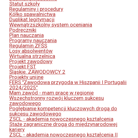
Statut szkoły
Regulaminy i procedury
Kółko spawalnictwa
Duplikat legitymacji
Wewnątrzszkolny system oceniania
Podręczniki
Plan nauczania
Programy nauczania
Regulamin ZFŚS
Losy absolwentów
Wirtualna strzelnica
Projekt zawodowy
Projekt FST
Śląskie. ZAWODOWCY 2
Projekty unijne
FERS "Zawodowa przygoda w Hiszpanii I Portugalii
2024/2025"
Mam zawód - mam pracę w regionie
Wszechstronny rozwój kluczem sukcesu
zawodowego
Pogłębianie kompetencji kluczowych drogą do
sukcesu zawodowego
ZSCL - akademia nowoczesnego kształcenia
Staże zagraniczne drogą do międzynarodowej
kariery
ZSCL - akademia nowoczesnego kształcenia II