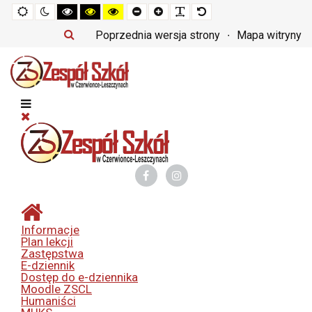
Tryb
Tryb
Tryb
Tryb
Tryb
Set
Set
Make
Set
domyślny
nocny
czarno-
czarno-
żółto-
smaller
larger
font
default
biały
żółty
czarny
font
font
more
font
Poprzednia wersja strony
Mapa witryny
o
o
o
readable
wysokim
wysokim
wysokim
kontraście
kontraście
kontraście
Informacje
Plan lekcji
Zastępstwa
E-dziennik
Dostęp do e-dziennika
Moodle ZSCL
Humaniści