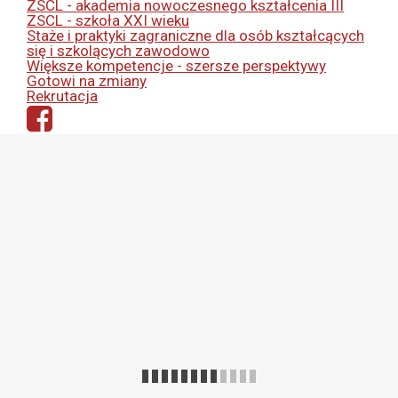
ZSCL - akademia nowoczesnego kształcenia III
ZSCL - szkoła XXI wieku
Staże i praktyki zagraniczne dla osób kształcących
się i szkolących zawodowo
Większe kompetencje - szersze perspektywy
Gotowi na zmiany
Rekrutacja