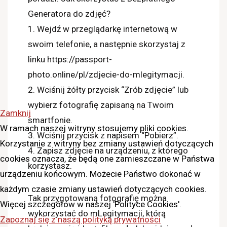
Generatora do zdjęć?
1. Wejdź w przeglądarkę internetową w
swoim telefonie, a następnie skorzystaj z
linku https://passport-
photo.online/pl/zdjecie-do-mlegitymacji.
2. Wciśnij żółty przycisk “Zrób zdjęcie” lub
wybierz fotografię zapisaną na Twoim
Zamknij
smartfonie.
W ramach naszej witryny stosujemy pliki cookies.
3. Wciśnij przycisk z napisem “Pobierz”.
Korzystanie z witryny bez zmiany ustawień dotyczących
4. Zapisz zdjęcie na urządzeniu, z którego
cookies oznacza, że będą one zamieszczane w Państwa
korzystasz.
urządzeniu końcowym. Możecie Państwo dokonać w
każdym czasie zmiany ustawień dotyczących cookies.
Tak przygotowaną fotografię można
Więcej szczegółów w naszej 'Polityce Cookies'.
wykorzystać do mLegitymacji, którą
Zapoznaj się z naszą polityką prywatności