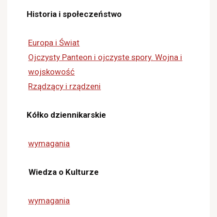
Historia i społeczeństwo
Europa i Świat
Ojczysty Panteon i ojczyste spory. Wojna i
wojskowość
Rządzący i rządzeni
Kółko dziennikarskie
wymagania
Wiedza o Kulturze
wymagania