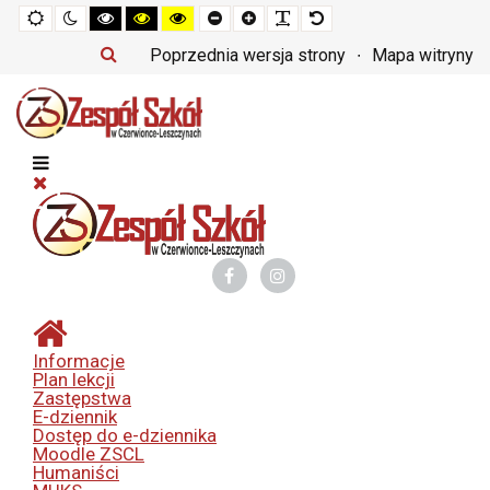
Tryb
Tryb
Tryb
Tryb
Tryb
Set
Set
Make
Set
domyślny
nocny
czarno-
czarno-
żółto-
smaller
larger
font
default
biały
żółty
czarny
font
font
more
font
Poprzednia wersja strony
Mapa witryny
o
o
o
readable
wysokim
wysokim
wysokim
kontraście
kontraście
kontraście
Informacje
Plan lekcji
Zastępstwa
E-dziennik
Dostęp do e-dziennika
Moodle ZSCL
Humaniści