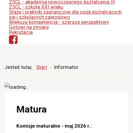
ZSCL - akademia nowoczesnego kształcenia III
ZSCL - szkoła XXI wieku
Staże i praktyki zagraniczne dla osób kształcących
się i szkolących zawodowo
Większe kompetencje - szersze perspektywy
Gotowi na zmiany
Rekrutacja
Jesteś tutaj:
Start
Informator
Matura
Komisje maturalne - maj 2026 r.: