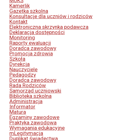
MUKS
Kamerlik
Gazetka szkolna
Konsultacje dla uczniów i rodziców
Kontakt
Elektroniczna skrzynka podawcza
Deklaracja dostępności
Monitoring
Raporty ewaluacji
Doradca zawodowy
Promocja zdrowia
Szkoła
Dyrekcja
Nauczyciele
Pedagodzy
Doradca zawodowy
Rada Rodziców
Samorząd uczniowski
Biblioteka szkolna
Administracja
Informator
Matura
Egzaminy zawodowe
Praktyka zawodowa
Wymagania edukacyjne
mLegitymacja
Duplikat świadectwa