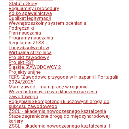
Statut szkoły
Regulaminy i procedury
Kółko spawalnictwa
Duplikat legitymacji
Wewnątrzszkolny system oceniania
Podręczniki
Plan nauczania
Programy nauczania
Regulamin ZFŚS
Losy absolwentów
Wirtualna strzelnica
Projekt zawodowy
Projekt FST
Śląskie. ZAWODOWCY 2
Projekty unijne
FERS "Zawodowa przygoda w Hiszpanii I Portugalii
2024/2025"
Mam zawód - mam pracę w regionie
Wszechstronny rozwój kluczem sukcesu
zawodowego
Pogłębianie kompetencji kluczowych drogą do
sukcesu zawodowego
ZSCL - akademia nowoczesnego kształcenia
Staże zagraniczne drogą do międzynarodowej
kariery
ZSCL - akademia nowoczesnego kształcenia II