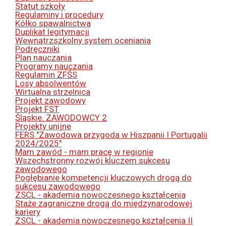
Statut szkoły
Regulaminy i procedury
Kółko spawalnictwa
Duplikat legitymacji
Wewnątrzszkolny system oceniania
Podręczniki
Plan nauczania
Programy nauczania
Regulamin ZFŚS
Losy absolwentów
Wirtualna strzelnica
Projekt zawodowy
Projekt FST
Śląskie. ZAWODOWCY 2
Projekty unijne
FERS "Zawodowa przygoda w Hiszpanii I Portugalii
2024/2025"
Mam zawód - mam pracę w regionie
Wszechstronny rozwój kluczem sukcesu
zawodowego
Pogłębianie kompetencji kluczowych drogą do
sukcesu zawodowego
ZSCL - akademia nowoczesnego kształcenia
Staże zagraniczne drogą do międzynarodowej
kariery
ZSCL - akademia nowoczesnego kształcenia II