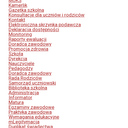
MUKS
Kamerlik
Gazetka szkolna
Konsultacje dla uczniów i rodziców
Kontakt
Elektroniczna skrzynka podawcza
Deklaracja dostępności
Monitoring
Raporty ewaluacji
Doradca zawodowy
Promocja zdrowia
Szkoła
Dyrekcja
Nauczyciele
Pedagodzy
Doradca zawodowy
Rada Rodziców
Samorząd uczniowski
Biblioteka szkolna
Administracja
Informator
Matura
Egzaminy zawodowe
Praktyka zawodowa
Wymagania edukacyjne
mLegitymacja
Duplikat świadectwa