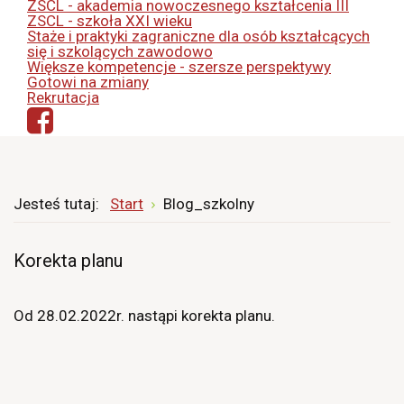
ZSCL - akademia nowoczesnego kształcenia III
ZSCL - szkoła XXI wieku
Staże i praktyki zagraniczne dla osób kształcących
się i szkolących zawodowo
Większe kompetencje - szersze perspektywy
Gotowi na zmiany
Rekrutacja
Jesteś tutaj:
Start
Blog_szkolny
Korekta planu
Od 28.02.2022r. nastąpi korekta planu.