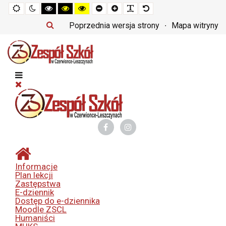
Tryb
Tryb
Tryb
Tryb
Tryb
Set
Set
Make
Set
domyślny
nocny
czarno-
czarno-
żółto-
smaller
larger
font
default
biały
żółty
czarny
font
font
more
font
Poprzednia wersja strony
Mapa witryny
o
o
o
readable
wysokim
wysokim
wysokim
kontraście
kontraście
kontraście
Informacje
Plan lekcji
Zastępstwa
E-dziennik
Dostęp do e-dziennika
Moodle ZSCL
Humaniści