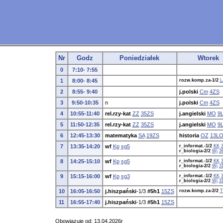
Nr
Godz
Poniedziałek
Wtorek
0
7:10- 7:55
1
8:00- 8:45
rozw.komp.za-1/2
L
2
8:55- 9:40
j.polski
Cm
4ZS
3
9:50-10:35
n
j.polski
Cm
4ZS
4
10:55-11:40
rel.rzy-kat
ZZ
35ZS
j.angielski
MO
9
5
11:50-12:35
rel.rzy-kat
ZZ
35ZS
j.angielski
MO
9
6
12:45-13:30
matematyka
SA
19ZS
historia
OZ
13L
7
13:35-14:20
wf
Kp
sg5
r_informat.-1/2
KK
r_biologia-2/2
Wj
3
8
14:25-15:10
wf
Kp
sg5
r_informat.-1/2
KK
r_biologia-2/2
Wj
3
9
15:15-16:00
wf
Kp
sg3
r_informat.-1/2
KK
r_biologia-2/2
Wj
3
10
16:05-16:50
j.hiszpański
-1/3
#5h1
15ZS
rozw.komp.za-2/2
T
11
16:55-17:40
j.hiszpański
-1/3
#5h1
15ZS
Obowiązuje od: 13.04.2026r