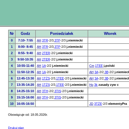
Nr
Godz
Poniedziałek
Wtorek
0
7:10- 7:55
AH
3TR
-2/3,
3TP
-2/3
j.niemiecki
1
8:00- 8:45
AH
3TR
-2/3,
3TP
-2/3
j.niemiecki
2
8:55- 9:40
AH
2TER
-2/2
j.niemiecki
3
9:50-10:35
AH
2TER
-2/2
j.niemiecki
4
10:55-11:40
AH
1A
-2/2
j.niemiecki
Cm
1TEE
j.polski
5
11:50-12:35
AH
1A
-2/2
j.niemiecki
AH
3A
-2/2,
3B
-2/2
j.niemiec
6
12:45-13:30
AH
1TŻS
-2/3,
1TEE
-2/3
j.niemiecki
AH
3A
-2/2,
3B
-2/2
j.niemiec
7
13:35-14:20
AH
1TŻS
-2/3,
1TEE
-2/3
j.niemiecki
Ho
3k
zasady zyw c
8
14:25-15:10
AH
3TH
-2/2,
3TIS
-2/3
j.niemiecki
9
15:15-16:00
AH
3TH
-2/2,
3TIS
-2/3
j.niemiecki
10
16:05-16:50
JD
3TŻE
-2/3
elementyPra
Obowiązuje od: 18.05.2026r.
Drukuj plan