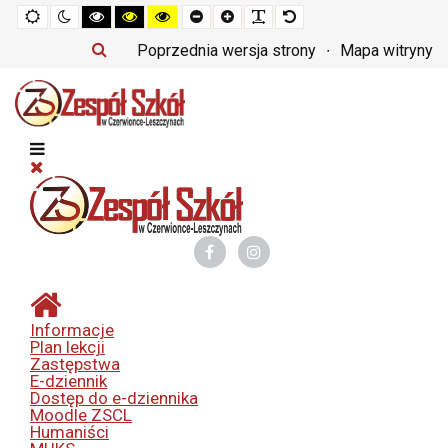
Tryb
Tryb
Tryb
Tryb
Tryb
Set
Set
Make
Set
domyślny
nocny
czarno-
czarno-
żółto-
smaller
larger
font
default
biały
żółty
czarny
font
font
more
font
Poprzednia wersja strony
Mapa witryny
o
o
o
readable
wysokim
wysokim
wysokim
kontraście
kontraście
kontraście
Informacje
Plan lekcji
Zastępstwa
E-dziennik
Dostęp do e-dziennika
Moodle ZSCL
Humaniści