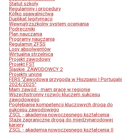
Statut szkoły
Regulaminy i procedury
Kółko spawalnictwa
Duplikat legitymacji
Wewnątrzszkolny system oceniania
Podręczniki
Plan nauczania
Programy nauczania
Regulamin ZFŚS
Losy absolwentów
Wirtualna strzelnica
Projekt zawodowy
Projekt FST
Śląskie. ZAWODOWCY 2
Projekty unijne
FERS "Zawodowa przygoda w Hiszpanii I Portugalii
2024/2025"
Mam zawód - mam pracę w regionie
Wszechstronny rozwój kluczem sukcesu
zawodowego
Pogłębianie kompetencji kluczowych drogą do
sukcesu zawodowego
ZSCL - akademia nowoczesnego kształcenia
Staże zagraniczne drogą do międzynarodowej
kariery
ZSCL - akademia nowoczesnego kształcenia II