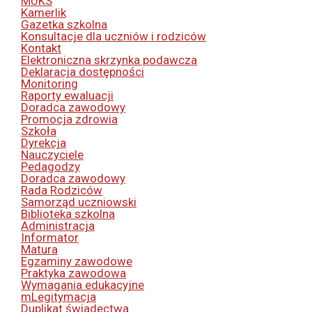
MUKS
Kamerlik
Gazetka szkolna
Konsultacje dla uczniów i rodziców
Kontakt
Elektroniczna skrzynka podawcza
Deklaracja dostępności
Monitoring
Raporty ewaluacji
Doradca zawodowy
Promocja zdrowia
Szkoła
Dyrekcja
Nauczyciele
Pedagodzy
Doradca zawodowy
Rada Rodziców
Samorząd uczniowski
Biblioteka szkolna
Administracja
Informator
Matura
Egzaminy zawodowe
Praktyka zawodowa
Wymagania edukacyjne
mLegitymacja
Duplikat świadectwa