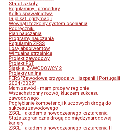
Statut szkoły
Regulaminy i procedury
Kółko spawalnictwa
Duplikat legitymacji
Wewnątrzszkolny system oceniania
Podręczniki
Plan nauczania
Programy nauczania
Regulamin ZFŚS
Losy absolwentów
Wirtualna strzelnica
Projekt zawodowy
Projekt FST
Śląskie. ZAWODOWCY 2
Projekty unijne
FERS "Zawodowa przygoda w Hiszpanii I Portugalii
2024/2025"
Mam zawód - mam pracę w regionie
Wszechstronny rozwój kluczem sukcesu
zawodowego
Pogłębianie kompetencji kluczowych drogą do
sukcesu zawodowego
ZSCL - akademia nowoczesnego kształcenia
Staże zagraniczne drogą do międzynarodowej
kariery
ZSCL - akademia nowoczesnego kształcenia II