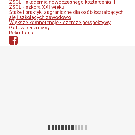
ZSCL - akademia nowoczesnego kształcenia III
ZSCL - szkoła XXI wieku
Staże i praktyki zagraniczne dla osób kształcących
się i szkolących zawodowo
Większe kompetencje - szersze perspektywy
Gotowi na zmiany
Rekrutacja