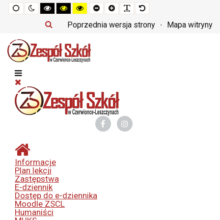
Tryb
Tryb
Tryb
Tryb
Tryb
Set
Set
Make
Set
domyślny
nocny
czarno-
czarno-
żółto-
smaller
larger
font
default
biały
żółty
czarny
font
font
more
font
Poprzednia wersja strony
Mapa witryny
o
o
o
readable
wysokim
wysokim
wysokim
kontraście
kontraście
kontraście
Informacje
Plan lekcji
Zastępstwa
E-dziennik
Dostęp do e-dziennika
Moodle ZSCL
Humaniści