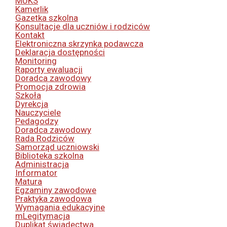
MUKS
Kamerlik
Gazetka szkolna
Konsultacje dla uczniów i rodziców
Kontakt
Elektroniczna skrzynka podawcza
Deklaracja dostępności
Monitoring
Raporty ewaluacji
Doradca zawodowy
Promocja zdrowia
Szkoła
Dyrekcja
Nauczyciele
Pedagodzy
Doradca zawodowy
Rada Rodziców
Samorząd uczniowski
Biblioteka szkolna
Administracja
Informator
Matura
Egzaminy zawodowe
Praktyka zawodowa
Wymagania edukacyjne
mLegitymacja
Duplikat świadectwa