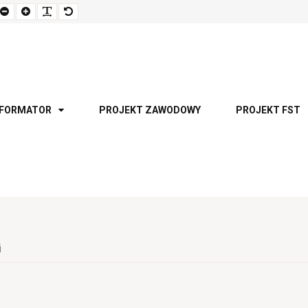
Set
Set
Make
Set
smaller
larger
font
default
font
font
more
font
readable
NFORMATOR
PROJEKT ZAWODOWY
PROJEKT FST
i