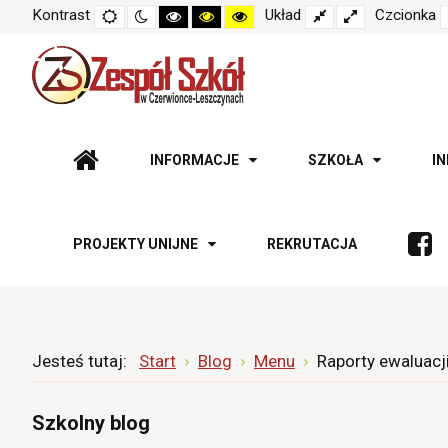
Kontrast
Tryb
Tryb
Tryb
Tryb
Tryb
Układ
Fixed
Wide
Czcionka
domyślny
nocny
czarno-
czarno-
żółto-
layout
layout
biały
żółty
czarny
o
o
o
wysokim
wysokim
wysokim
kontraście
kontraście
kontraście
INFORMACJE
SZKOŁA
I
PROJEKTY UNIJNE
REKRUTACJA
Jesteś tutaj:
Start
Blog
Menu
Raporty ewaluacj
Szkolny blog