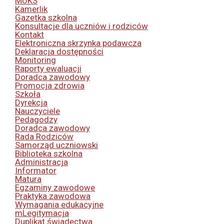
MUKS
Kamerlik
Gazetka szkolna
Konsultacje dla uczniów i rodziców
Kontakt
Elektroniczna skrzynka podawcza
Deklaracja dostępności
Monitoring
Raporty ewaluacji
Doradca zawodowy
Promocja zdrowia
Szkoła
Dyrekcja
Nauczyciele
Pedagodzy
Doradca zawodowy
Rada Rodziców
Samorząd uczniowski
Biblioteka szkolna
Administracja
Informator
Matura
Egzaminy zawodowe
Praktyka zawodowa
Wymagania edukacyjne
mLegitymacja
Duplikat świadectwa