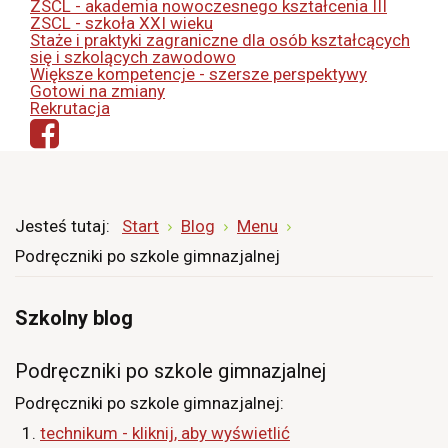
ZSCL - akademia nowoczesnego kształcenia III
ZSCL - szkoła XXI wieku
Staże i praktyki zagraniczne dla osób kształcących
się i szkolących zawodowo
Większe kompetencje - szersze perspektywy
Gotowi na zmiany
Rekrutacja
Jesteś tutaj:
Start
Blog
Menu
Podręczniki po szkole gimnazjalnej
Szkolny blog
Podręczniki po szkole gimnazjalnej
Podręczniki po szkole gimnazjalnej:
technikum - kliknij, aby wyświetlić