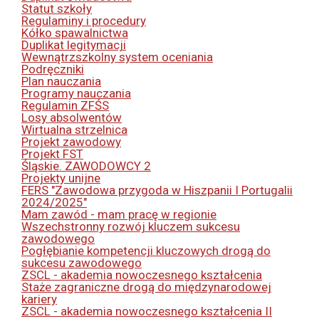
Statut szkoły
Regulaminy i procedury
Kółko spawalnictwa
Duplikat legitymacji
Wewnątrzszkolny system oceniania
Podręczniki
Plan nauczania
Programy nauczania
Regulamin ZFŚS
Losy absolwentów
Wirtualna strzelnica
Projekt zawodowy
Projekt FST
Śląskie. ZAWODOWCY 2
Projekty unijne
FERS "Zawodowa przygoda w Hiszpanii I Portugalii
2024/2025"
Mam zawód - mam pracę w regionie
Wszechstronny rozwój kluczem sukcesu
zawodowego
Pogłębianie kompetencji kluczowych drogą do
sukcesu zawodowego
ZSCL - akademia nowoczesnego kształcenia
Staże zagraniczne drogą do międzynarodowej
kariery
ZSCL - akademia nowoczesnego kształcenia II