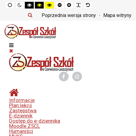
Tryb
Tryb
Tryb
Tryb
Tryb
Set
Set
Make
Set
domyślny
nocny
czarno-
czarno-
żółto-
smaller
larger
font
default
biały
żółty
czarny
font
font
more
font
Poprzednia wersja strony
Mapa witryny
o
o
o
readable
wysokim
wysokim
wysokim
kontraście
kontraście
kontraście
Informacje
Plan lekcji
Zastępstwa
E-dziennik
Dostęp do e-dziennika
Moodle ZSCL
Humaniści