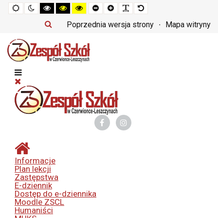
Tryb
Tryb
Tryb
Tryb
Tryb
Set
Set
Make
Set
domyślny
nocny
czarno-
czarno-
żółto-
smaller
larger
font
default
biały
żółty
czarny
font
font
more
font
Poprzednia wersja strony
Mapa witryny
o
o
o
readable
wysokim
wysokim
wysokim
kontraście
kontraście
kontraście
Informacje
Plan lekcji
Zastępstwa
E-dziennik
Dostęp do e-dziennika
Moodle ZSCL
Humaniści