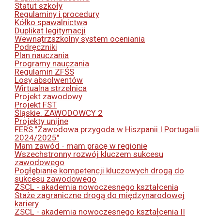
Statut szkoły
Regulaminy i procedury
Kółko spawalnictwa
Duplikat legitymacji
Wewnątrzszkolny system oceniania
Podręczniki
Plan nauczania
Programy nauczania
Regulamin ZFŚS
Losy absolwentów
Wirtualna strzelnica
Projekt zawodowy
Projekt FST
Śląskie. ZAWODOWCY 2
Projekty unijne
FERS "Zawodowa przygoda w Hiszpanii I Portugalii
2024/2025"
Mam zawód - mam pracę w regionie
Wszechstronny rozwój kluczem sukcesu
zawodowego
Pogłębianie kompetencji kluczowych drogą do
sukcesu zawodowego
ZSCL - akademia nowoczesnego kształcenia
Staże zagraniczne drogą do międzynarodowej
kariery
ZSCL - akademia nowoczesnego kształcenia II