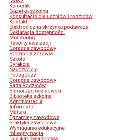
MUKS
Kamerlik
Gazetka szkolna
Konsultacje dla uczniów i rodziców
Kontakt
Elektroniczna skrzynka podawcza
Deklaracja dostępności
Monitoring
Raporty ewaluacji
Doradca zawodowy
Promocja zdrowia
Szkoła
Dyrekcja
Nauczyciele
Pedagodzy
Doradca zawodowy
Rada Rodziców
Samorząd uczniowski
Biblioteka szkolna
Administracja
Informator
Matura
Egzaminy zawodowe
Praktyka zawodowa
Wymagania edukacyjne
mLegitymacja
Duplikat świadectwa