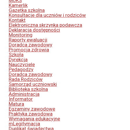
MUKS
Kamerlik
Gazetka szkolna
Konsultacje dla uczniów i rodziców
Kontakt
Elektroniczna skrzynka podawcza
Deklaracja dostępności
Monitoring
Raporty ewaluacji
Doradca zawodowy
Promocja zdrowia
Szkoła
Dyrekcja
Nauczyciele
Pedagodzy
Doradca zawodowy
Rada Rodziców
Samorząd uczniowski
Biblioteka szkolna
Administracja
Informator
Matura
Egzaminy zawodowe
Praktyka zawodowa
Wymagania edukacyjne
mLegitymacja
Duplikat świadectwa