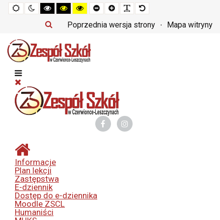
Tryb
Tryb
Tryb
Tryb
Tryb
Set
Set
Make
Set
domyślny
nocny
czarno-
czarno-
żółto-
smaller
larger
font
default
biały
żółty
czarny
font
font
more
font
Poprzednia wersja strony
Mapa witryny
o
o
o
readable
wysokim
wysokim
wysokim
kontraście
kontraście
kontraście
Informacje
Plan lekcji
Zastępstwa
E-dziennik
Dostęp do e-dziennika
Moodle ZSCL
Humaniści