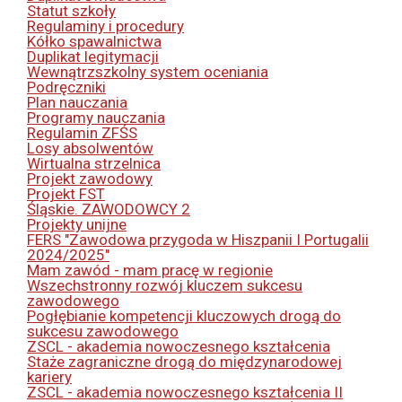
Statut szkoły
Regulaminy i procedury
Kółko spawalnictwa
Duplikat legitymacji
Wewnątrzszkolny system oceniania
Podręczniki
Plan nauczania
Programy nauczania
Regulamin ZFŚS
Losy absolwentów
Wirtualna strzelnica
Projekt zawodowy
Projekt FST
Śląskie. ZAWODOWCY 2
Projekty unijne
FERS "Zawodowa przygoda w Hiszpanii I Portugalii
2024/2025"
Mam zawód - mam pracę w regionie
Wszechstronny rozwój kluczem sukcesu
zawodowego
Pogłębianie kompetencji kluczowych drogą do
sukcesu zawodowego
ZSCL - akademia nowoczesnego kształcenia
Staże zagraniczne drogą do międzynarodowej
kariery
ZSCL - akademia nowoczesnego kształcenia II