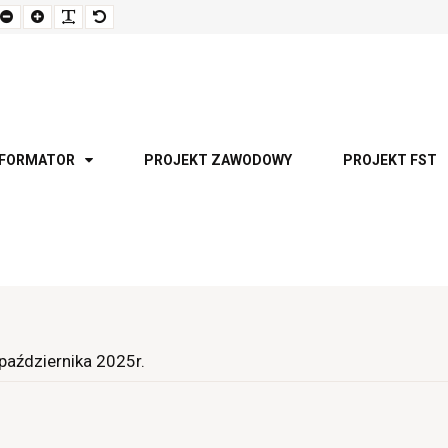
Set
Set
Make
Set
smaller
larger
font
default
font
font
more
font
readable
NFORMATOR
PROJEKT ZAWODOWY
PROJEKT FST
października 2025r.