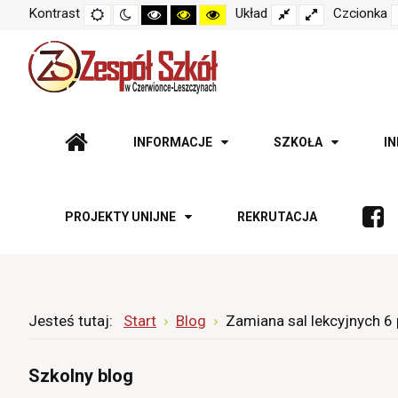
Kontrast
Tryb
Tryb
Tryb
Tryb
Tryb
Układ
Fixed
Wide
Czcionka
domyślny
nocny
czarno-
czarno-
żółto-
layout
layout
biały
żółty
czarny
o
o
o
wysokim
wysokim
wysokim
kontraście
kontraście
kontraście
INFORMACJE
SZKOŁA
I
PROJEKTY UNIJNE
REKRUTACJA
Jesteś tutaj:
Start
Blog
Zamiana sal lekcyjnych 6 
Szkolny blog