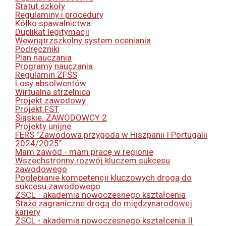
Statut szkoły
Regulaminy i procedury
Kółko spawalnictwa
Duplikat legitymacji
Wewnątrzszkolny system oceniania
Podręczniki
Plan nauczania
Programy nauczania
Regulamin ZFŚS
Losy absolwentów
Wirtualna strzelnica
Projekt zawodowy
Projekt FST
Śląskie. ZAWODOWCY 2
Projekty unijne
FERS "Zawodowa przygoda w Hiszpanii I Portugalii
2024/2025"
Mam zawód - mam pracę w regionie
Wszechstronny rozwój kluczem sukcesu
zawodowego
Pogłębianie kompetencji kluczowych drogą do
sukcesu zawodowego
ZSCL - akademia nowoczesnego kształcenia
Staże zagraniczne drogą do międzynarodowej
kariery
ZSCL - akademia nowoczesnego kształcenia II