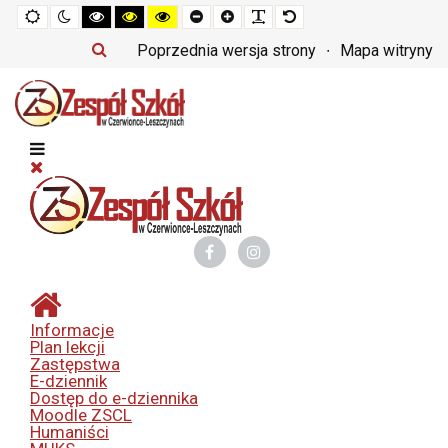
Tryb
Tryb
Tryb
Tryb
Tryb
Set
Set
Make
Set
domyślny
nocny
czarno-
czarno-
żółto-
smaller
larger
font
default
biały
żółty
czarny
font
font
more
font
Poprzednia wersja strony
Mapa witryny
o
o
o
readable
wysokim
wysokim
wysokim
kontraście
kontraście
kontraście
Informacje
Plan lekcji
Zastępstwa
E-dziennik
Dostęp do e-dziennika
Moodle ZSCL
Humaniści