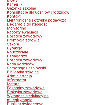
MUKS
Kamerlik
Gazetka szkolna
Konsultacje dla uczniów i rodziców
Kontakt
Elektroniczna skrzynka podawcza
Deklaracja dostępności
Monitoring
Raporty ewaluacji
Doradca zawodowy
Promocja zdrowia
Szkoła
Dyrekcja
Nauczyciele
Pedagodzy
Doradca zawodowy
Rada Rodziców
Samorząd uczniowski
Biblioteka szkolna
Administracja
Informator
Matura
Egzaminy zawodowe
Praktyka zawodowa
Wymagania edukacyjne
mLegitymacja
Duplikat świadectwa