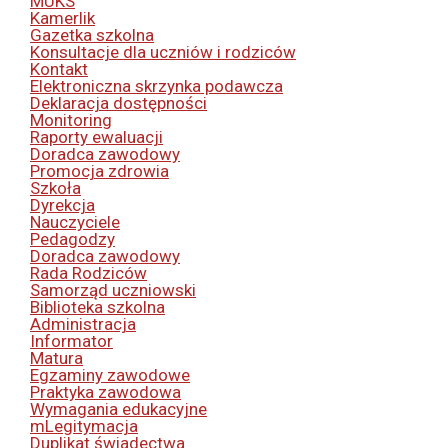
MUKS
Kamerlik
Gazetka szkolna
Konsultacje dla uczniów i rodziców
Kontakt
Elektroniczna skrzynka podawcza
Deklaracja dostępności
Monitoring
Raporty ewaluacji
Doradca zawodowy
Promocja zdrowia
Szkoła
Dyrekcja
Nauczyciele
Pedagodzy
Doradca zawodowy
Rada Rodziców
Samorząd uczniowski
Biblioteka szkolna
Administracja
Informator
Matura
Egzaminy zawodowe
Praktyka zawodowa
Wymagania edukacyjne
mLegitymacja
Duplikat świadectwa