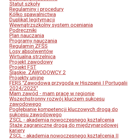
Statut szkoły
Regulaminy i procedury
Kółko spawalnictwa
Duplikat legitymacji
Wewnątrzszkolny system oceniania
Podręczniki
Plan nauczania
Programy nauczania
Regulamin ZFŚS
Losy absolwentów
Wirtualna strzelnica
Projekt zawodowy
Projekt FST
Śląskie. ZAWODOWCY 2
Projekty unijne
FERS "Zawodowa przygoda w Hiszpanii I Portugalii
2024/2025"
Mam zawód - mam pracę w regionie
Wszechstronny rozwój kluczem sukcesu
zawodowego
Pogłębianie kompetencji kluczowych drogą do
sukcesu zawodowego
ZSCL - akademia nowoczesnego kształcenia
Staże zagraniczne drogą do międzynarodowej
kariery
ZSCL - akademia nowoczesnego kształcenia II