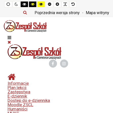
Tryb
Tryb
Tryb
Tryb
Tryb
Set
Set
Make
Set
domyślny
nocny
czarno-
czarno-
żółto-
smaller
larger
font
default
biały
żółty
czarny
font
font
more
font
Poprzednia wersja strony
Mapa witryny
o
o
o
readable
wysokim
wysokim
wysokim
kontraście
kontraście
kontraście
Informacje
Plan lekcji
Zastępstwa
E-dziennik
Dostęp do e-dziennika
Moodle ZSCL
Humaniści