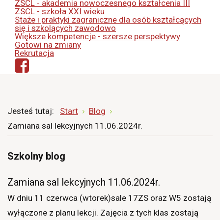
ZSCL - akademia nowoczesnego kształcenia III
ZSCL - szkoła XXI wieku
Staże i praktyki zagraniczne dla osób kształcących
się i szkolących zawodowo
Większe kompetencje - szersze perspektywy
Gotowi na zmiany
Rekrutacja
Jesteś tutaj:
Start
Blog
Zamiana sal lekcyjnych 11.06.2024r.
Szkolny blog
Zamiana sal lekcyjnych 11.06.2024r.
W dniu 11 czerwca (wtorek)sale 17ZS oraz W5 zostają
wyłączone z planu lekcji. Zajęcia z tych klas zostają