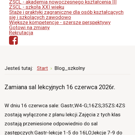
ZSCL - akademia nowoczesnego kształcenia III
ZSCL - szkoła XXI wieku
Staże i praktyki zagraniczne dla osób kształcących
się i szkolących zawodowo
Większe kompetencje - szersze perspektywy
Gotowi na zmiany
Rekrutacja
Jesteś tutaj:
Start
Blog_szkolny
Zamiana sal lekcyjnych 16 czerwca 2026r.
W dniu 16 czerwca sale: Gastr;W4-G;16ZS;35ZS:4ZS
zostają wyłączone z planu lekcji.Zajęcia z tych klas
zostają przeniesione odpowiednio do sal
zastępczych:Gastr-lekcje 1-5 do 16LO;lekcje 7-9 do