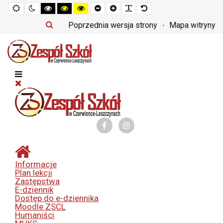
Tryb
Tryb
Tryb
Tryb
Tryb
Set
Set
Make
Set
domyślny
nocny
czarno-
czarno-
żółto-
smaller
larger
font
default
biały
żółty
czarny
font
font
more
font
Poprzednia wersja strony
Mapa witryny
o
o
o
readable
wysokim
wysokim
wysokim
kontraście
kontraście
kontraście
Informacje
Plan lekcji
Zastępstwa
E-dziennik
Dostęp do e-dziennika
Moodle ZSCL
Humaniści