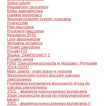
Statut szkoły
Regulaminy i procedury
Kółko spawalnictwa
Duplikat legitymacji
Wewnątrzszkolny system oceniania
Podręczniki
Plan nauczania
Programy nauczania
Regulamin ZFŚS
Losy absolwentów
Wirtualna strzelnica
Projekt zawodowy
Projekt FST
Śląskie. ZAWODOWCY 2
Projekty unijne
FERS "Zawodowa przygoda w Hiszpanii I Portugalii
2024/2025"
Mam zawód - mam pracę w regionie
Wszechstronny rozwój kluczem sukcesu
zawodowego
Pogłębianie kompetencji kluczowych drogą do
sukcesu zawodowego
ZSCL - akademia nowoczesnego kształcenia
Staże zagraniczne drogą do międzynarodowej
kariery
ZSCL - akademia nowoczesnego kształcenia II