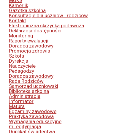
MUKS
Kamerlik
Gazetka szkolna
Konsultacje dla uczniów i rodziców
Kontakt
Elektroniczna skrzynka podawcza
Deklaracja dostępności
Monitoring
Raporty ewaluacji
Doradca zawodowy
Promocja zdrowia
Szkoła
Dyrekcja
Nauczyciele
Pedagodzy
Doradca zawodowy
Rada Rodziców
Samorząd uczniowski
Biblioteka szkolna
Administracja
Informator
Matura
Egzaminy zawodowe
Praktyka zawodowa
Wymagania edukacyjne
mLegitymacja
Duplikat świadectwa